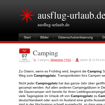
ausflug-urlaub.d
ausflug-urlaub.de
Start
Bilder
Datenschutzerklaerung
D
Camping
Apr.
07
2010
Category:
Allgemein
,
YY01
—
admin @ 11:04 a.m
Zu Ostern, wenn es Frühling wird, beginnt die
Camping
Sa
Weg zum
Campingplatz
. Transportkisten fürs Campen w
Nicht jeder
Campingplatz
hat das ganze Jahr über geöffn
gecampt werden. Auf allen anderen Campingplätzen in De
die Dauercamper sich bereits für ihren Lieblingscampingp
viele Tagesgäste im Urlaub oft von
Campingplatz
zu
Cam
deutschlandweit oder auch im Ausland eine große Auswahl
sind in der Hochsaison schnell ausgebucht, so dass eine 