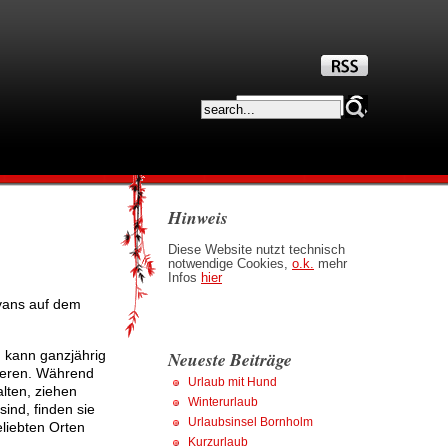
Hinweis
Diese Website nutzt technisch
notwendige Cookies,
o.k.
mehr
Infos
hier
vans auf dem
 kann ganzjährig
Neueste Beiträge
ieren. Während
Urlaub mit Hund
lten, ziehen
Winterurlaub
nd, finden sie
Urlaubsinsel Bornholm
liebten Orten
Kurzurlaub