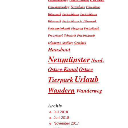
Ferienbauernhof
Ferienhaus
Ferienhaus
Dänemark
Ferienhäuser
Ferienhäuser
Dänemark
Ferienhäuser in Dänemark
Ferienunterkunft
Flugzeug
Freizeitpark
Freizeitpark Sehestedt
Friedrichstadt
gelungene Ausflüge
Grachten
Hausboot
Neumünster
Nord-
Ostsee-Kanal
Ostsee
Urlaub
Tierpark
Wandern
Wanderweg
Archiv
Juli 2018
Juni 2018
November 2017