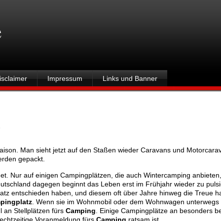
e
isclaimer
Impressum
Links und Banner
.
ison. Man sieht jetzt auf den Staßen wieder Caravans und Motorcara
erden gepackt.
et. Nur auf einigen Campingplätzen, die auch Wintercamping anbieten,
utschland dagegen beginnt das Leben erst im Frühjahr wieder zu puls
latz entschieden haben, und diesem oft über Jahre hinweg die Treue ha
pingplatz
. Wenn sie im Wohnmobil oder dem Wohnwagen unterwegs si
 an Stellplätzen fürs
Camping
. Einige Campingplätze an besonders be
rechtzeitige Voranmeldung fürs
Camping
ratsam ist.