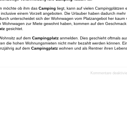
en möchte ob ihm das
Camping
liegt, kann auf vielen Campingplätzen 
lusive einem Vorzelt angeboten. Die Urlauber haben dadurch mehr Pl
adurch unterscheidet sich der Wohnwagen vom Platzangebot her kaum v
inem Wohnwagen zur Miete gewohnt haben, kommen auf den Geschmack
atz
gesichtet.
n Wohnsitz auf dem
Campingplatz
anmelden. Dies geschieht oftmals au
bieten die hohen Wohnungsmieten nicht mehr bezahlt werden können. E
anzjährig auf dem
Campingplatz
wohnen und als Rentner ihren Leben
Kommentare deaktivie