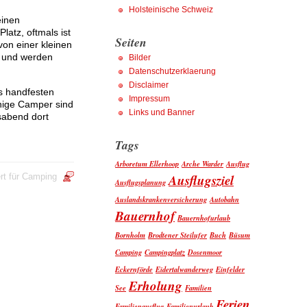
Holsteinische Schweiz
einen
atz, oftmals ist
Seiten
on einer kleinen
 und werden
Bilder
Datenschutzerklaerung
Disclaimer
s handfesten
Impressum
inige Camper sind
Links und Banner
sabend dort
Tags
Arboretum Ellerhoop
Arche Warder
Ausflug
Ausflugsziel
rt
für Camping
Ausflugsplanung
Auslandskrankenversicherung
Autobahn
Bauernhof
Bauernhofurlaub
Bornholm
Brodtener Steilufer
Buch
Büsum
Camping
Campingplatz
Dosenmoor
Eckernförde
Eidertalwanderweg
Einfelder
Erholung
See
Familien
Ferien
Familienausflug
Familienurlaub