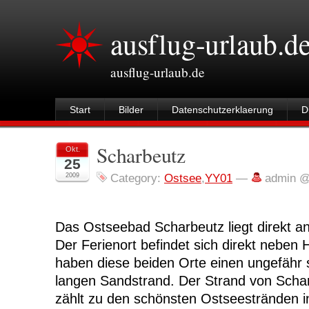
ausflug-urlaub.d
ausflug-urlaub.de
Start
Bilder
Datenschutzerklaerung
D
Scharbeutz
Okt.
25
2009
Category:
Ostsee
,
YY01
—
admin @
Das Ostseebad Scharbeutz liegt direkt a
Der Ferienort befindet sich direkt nebe
haben diese beiden Orte einen ungefähr 
langen Sandstrand. Der Strand von Scha
zählt zu den schönsten Ostseestränden in