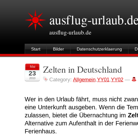
ausflug-urlaub.d
ausflug-urlaub.de
Start
Bilder
Datenschutzerklaerung
D
Zelten in Deutschland
Mai
23
2010
Category:
Allgemein
,
YY01
,
YY02
—
Wer in den Urlaub fährt, muss nicht zwang
eine Unterkunft ausgeben. Wenn die Tem
zulassen, bietet die Übernachtung im
Zel
Alternative zum Aufenthalt in der Ferien
Ferienhaus.