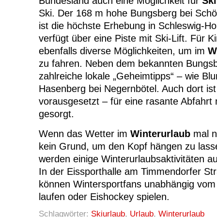
Bundesland auch eine Möglichkeit für
Ski
Ski. Der 168 m hohe Bungsberg bei Schö
ist die höchste Erhebung in Schleswig-Ho
verfügt über eine Piste mit Ski-Lift. Für K
ebenfalls diverse Möglichkeiten, um im
W
zu fahren. Neben dem bekannten Bungsb
zahlreiche lokale „Geheimtipps“ – wie Bl
Hasenberg bei Negernbötel. Auch dort i
vorausgesetzt – für eine rasante Abfahrt 
gesorgt.
Wenn das Wetter im
Winterurlaub
mal ni
kein Grund, um den Kopf hängen zu lasse
werden einige Winterurlaubsaktivitäten a
In der Eissporthalle am Timmendorfer Str
können Wintersportfans unabhängig vom 
laufen oder Eishockey spielen.
Schlagwörter:
Skiurlaub
,
Urlaub
,
Winterurlaub