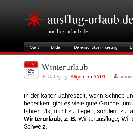
ausflug-urlaub.d
ausflug-urlaub.de
Start
Bilder
Datenschutzerklaerung
D
Winterurlaub
Juli
25
2018
Category:
Allgemein
,
YY01
—
admin
In der kalten Jahreszeit, wenn Schnee u
bedecken, gibt es viele gute Gründe, um
fahren. Ja, nicht zu fliegen, sondern zu f
Winterurlaub, z. B.
Winterausflüge, Wint
Schweiz.