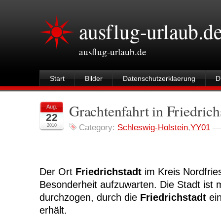
ausflug-urlaub.d
ausflug-urlaub.de
Start
Bilder
Datenschutzerklaerung
D
Grachtenfahrt in Friedrich
Aug.
22
2010
Category:
Schleswig-Holstein
,
YY01
Der Ort
Friedrichstadt
im Kreis Nordfries
Besonderheit aufzuwarten. Die Stadt ist 
durchzogen, durch die
Friedrichstadt
ein
erhält.